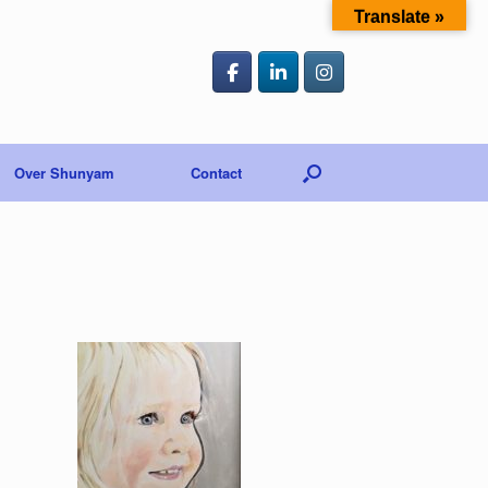
Translate »
Over Shunyam
Contact